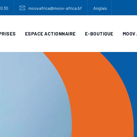
30 30
moovafrica@moov-africa.bf
Anglais
PRISES
ESPACE ACTIONNAIRE
E-BOUTIQUE
MOOV 