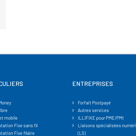
CULIERS
ENTREPRISES
Money
Forfait Postpayé
ibre
Autres services
et mobile
ILLIFIXE pour PME/PMI
tation Fixe sans fil
Liaisons spécialisées numér
tation Fixe filaire
(LS)