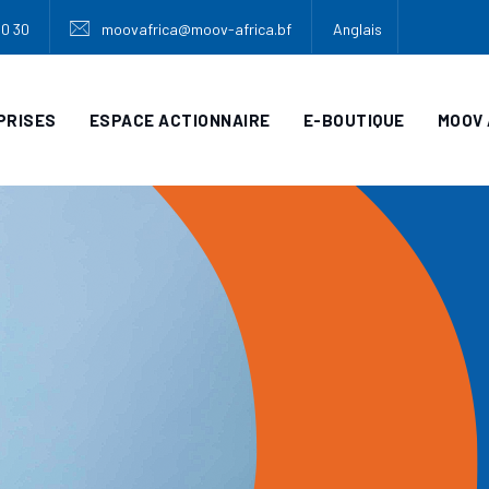
30 30
moovafrica@moov-africa.bf
Anglais
PRISES
ESPACE ACTIONNAIRE
E-BOUTIQUE
MOOV 