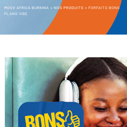
MOOV AFRICA BURKINA
>
NOS PRODUITS
>
FORFAITS BONS
PLANS VIBE