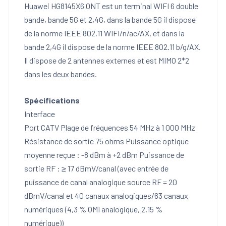
Huawei HG8145X6 ONT est un terminal WIFI 6 double
35000 CFA.
25000 CFA.
bande, bande 5G et 2,4G, dans la bande 5G il dispose
de la norme IEEE 802.11 WIFI/n/ac/AX, et dans la
bande 2,4G il dispose de la norme IEEE 802.11 b/g/AX.
Il dispose de 2 antennes externes et est MIMO 2*2
dans les deux bandes.
Spécifications
Interface
Port CATV Plage de fréquences 54 MHz à 1 000 MHz
Résistance de sortie 75 ohms Puissance optique
moyenne reçue : -8 dBm à +2 dBm Puissance de
sortie RF : ≥ 17 dBmV/canal (avec entrée de
puissance de canal analogique source RF = 20
dBmV/canal et 40 canaux analogiques/63 canaux
numériques (4,3 % OMI analogique, 2,15 %
numérique))