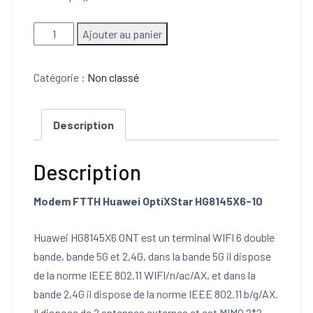
quantité
Ajouter au panier
de
Modem
Catégorie :
Non classé
FTTH
Huawei
Description
OptiXStar
HG8145X6-
10
Description
Modem FTTH Huawei OptiXStar HG8145X6-10
Huawei HG8145X6 ONT est un terminal WIFI 6 double
bande, bande 5G et 2,4G, dans la bande 5G il dispose
de la norme IEEE 802.11 WIFI/n/ac/AX, et dans la
bande 2,4G il dispose de la norme IEEE 802.11 b/g/AX.
Il dispose de 2 antennes externes et est MIMO 2*2