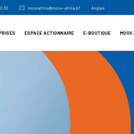
30 30
moovafrica@moov-africa.bf
Anglais
PRISES
ESPACE ACTIONNAIRE
E-BOUTIQUE
MOOV 