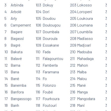
3
Arbinda
103
Dokuy
203
Lokosso
30
4
Arbolé
104
Dori
204
Loropeni
30
5
Arly
105
Doudou
205
Loukoura
30
6
Campement
106
Doulougou
206
Loumana
30
7
Bagare
107
Doumbala
207
Loumbila
30
8
Bagassi
108
Douroula
208
Madiasso
30
9
Bagré
109
Essakane
209
Madjoari
30
10
Bakata
110
Fada
210
Madouba
310
11
Balavé
111
Falagountou
211
Mahadaga
311
12
Bama
112
Famberla
212
Mahon
312
13
Bana
113
Faramana
213
Malba
313
14
Bané
114
Fo
214
Malou
314
15
Banemba
115
Folonzo
215
Mané
315
16
Banfora
116
Foubé
216
Manga
316
17
Bangassogo
117
Fourkoura
217
Mangodara
317
18
Banh
118
Foutouri
218
Mani
318