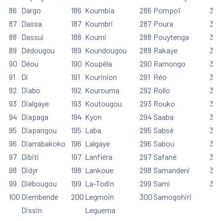
86
Dargo
186
Koumbia
286
Pompoï
38
87
Dassa
187
Koumbri
287
Poura
38
88
Dassui
188
Koumi
288
Pouytenga
38
89
Dédougou
189
Koundougou
289
Rakaye
38
90
Déou
190
Koupéla
290
Ramongo
39
91
Di
191
Kourinion
291
Réo
391
92
Diabo
192
Kourouma
292
Rollo
39
93
Dialgaye
193
Koutougou
293
Rouko
39
94
Diapaga
194
Kyon
294
Saaba
39
95
Diapangou
195
Laba
295
Sabsé
39
96
Diarrabakoko
196
Lalgaye
296
Sabou
39
97
Dibiti
197
Lanfiéra
297
Safané
39
98
Didyr
198
Lankoue
298
Samandeni
39
99
Diébougou
199
La-Todin
299
Sami
39
100
Diembende
200
Legmoin
300
Samogohiri
Dissin
Leguema