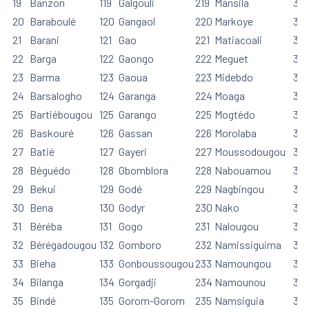
19
Banzon
119
Galgouli
219
Mansila
319
20
Baraboulé
120
Gangaol
220
Markoye
32
21
Barani
121
Gao
221
Matiacoali
321
22
Barga
122
Gaongo
222
Meguet
32
23
Barma
123
Gaoua
223
Midebdo
32
24
Barsalogho
124
Garanga
224
Moaga
32
25
Bartiébougou
125
Garango
225
Mogtédo
32
26
Baskouré
126
Gassan
226
Morolaba
32
27
Batié
127
Gayeri
227
Moussodougou
32
28
Béguédo
128
Gbomblora
228
Nabouamou
32
29
Bekui
129
Godé
229
Nagbingou
32
30
Bena
130
Godyr
230
Nako
33
31
Béréba
131
Gogo
231
Nalougou
331
32
Bérégadougou
132
Gomboro
232
Namissiguima
33
33
Bieha
133
Gonboussougou
233
Namoungou
33
34
Bilanga
134
Gorgadji
234
Namounou
33
35
Bindé
135
Gorom-Gorom
235
Namsiguia
33