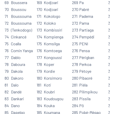
69
Boussera
169
Kodjoari
269
Pa
36
70
Boussou
170
Kodjoari
270
Pabré
37
71
Boussouma
171
Kokologo
271
Padema
371
72
Boussouma
172
Koloko
272
Pama
37
73
(Tenkodogo)
173
Kombissiri
273
Partiaga
37
74
Cinkancé
174
Kompienga
274
Pempédi
37
75
Coalla
175
Komsilga
275
PENI
37
76
Comin Yanga
176
Komtoega
276
Pensa
37
77
Dablo
177
Kongoussi
277
Périgban
37
78
Daboura
178
Koper
278
Perkoa
37
79
Dakola
179
Kordie
279
Pétoye
37
80
Dakoro
180
Korsimoro
280
Pibaoré
38
81
Dalo
181
Koti
281
Piéla
381
82
Dandé
182
Koubri
282
Pilimpikou
38
83
Dankari
183
Koudougou
283
Pissila
38
84
Dano
184
Kouka
284
Pô
38
85
Dapelgo
185
Koumana
285
Pobé-Mégao
38