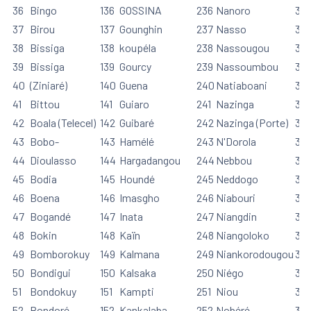
36
Bingo
136
GOSSINA
236
Nanoro
33
37
Birou
137
Gounghin
237
Nasso
33
38
Bissiga
138
koupéla
238
Nassougou
33
39
Bissiga
139
Gourcy
239
Nassoumbou
33
40
(Ziniaré)
140
Guena
240
Natiaboani
34
41
Bittou
141
Guiaro
241
Nazinga
341
42
Boala (Telecel)
142
Guibaré
242
Nazinga (Porte)
34
43
Bobo-
143
Hamélé
243
N'Dorola
34
44
Dioulasso
144
Hargadangou
244
Nebbou
34
45
Bodia
145
Houndé
245
Neddogo
34
46
Boena
146
Imasgho
246
Niabouri
34
47
Bogandé
147
Inata
247
Niangdin
34
48
Bokin
148
Kaïn
248
Niangoloko
34
49
Bomborokuy
149
Kalmana
249
Niankorodougou
34
50
Bondigui
150
Kalsaka
250
Niégo
35
51
Bondokuy
151
Kampti
251
Niou
351
52
Bondoré
152
Kankalaba
252
Nobéré
35