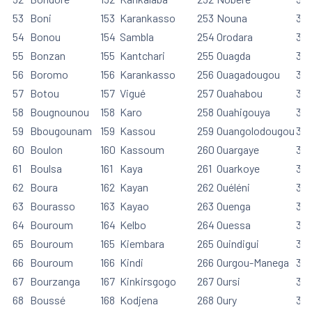
53
Boni
153
Karankasso
253
Nouna
35
54
Bonou
154
Sambla
254
Orodara
35
55
Bonzan
155
Kantchari
255
Ouagda
35
56
Boromo
156
Karankasso
256
Ouagadougou
35
57
Botou
157
Vigué
257
Ouahabou
35
58
Bougnounou
158
Karo
258
Ouahigouya
35
59
Bbougounam
159
Kassou
259
Ouangolodougou
35
60
Boulon
160
Kassoum
260
Ouargaye
36
61
Boulsa
161
Kaya
261
Ouarkoye
361
62
Boura
162
Kayan
262
Ouéléni
36
63
Bourasso
163
Kayao
263
Ouenga
36
64
Bouroum
164
Kelbo
264
Ouessa
36
65
Bouroum
165
Kiembara
265
Ouindigui
36
66
Bouroum
166
Kindi
266
Ourgou-Manega
36
67
Bourzanga
167
Kinkirsgogo
267
Oursi
36
68
Boussé
168
Kodjena
268
Oury
36