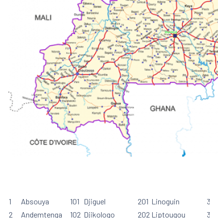
1
Absouya
101
Djiguel
201
Linoguin
301
2
Andemtenga
102
Djikologo
202
Liptougou
30