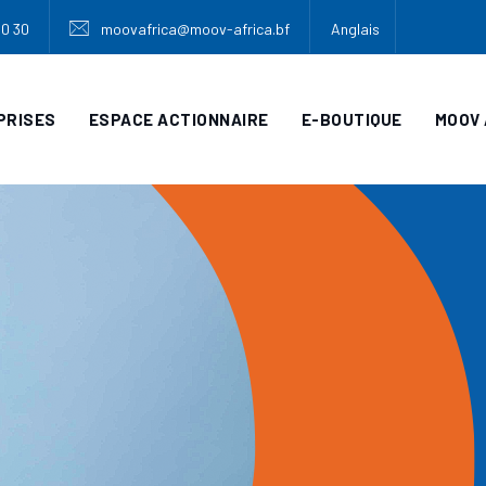
30 30
moovafrica@moov-africa.bf
Anglais
PRISES
ESPACE ACTIONNAIRE
E-BOUTIQUE
MOOV 