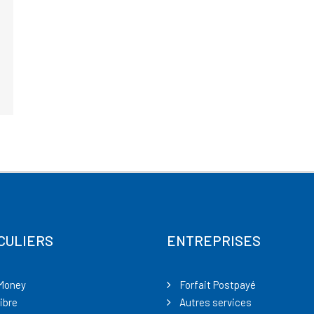
CULIERS
ENTREPRISES
Money
Forfait Postpayé
ibre
Autres services