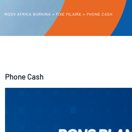
MOOV AFRICA BURKINA
>
FIXE FILAIRE
>
PHONE CASH
Phone Cash