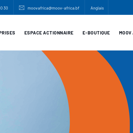
30 30
moovafrica@moov-africa.bf
Anglais
PRISES
ESPACE ACTIONNAIRE
E-BOUTIQUE
MOOV 