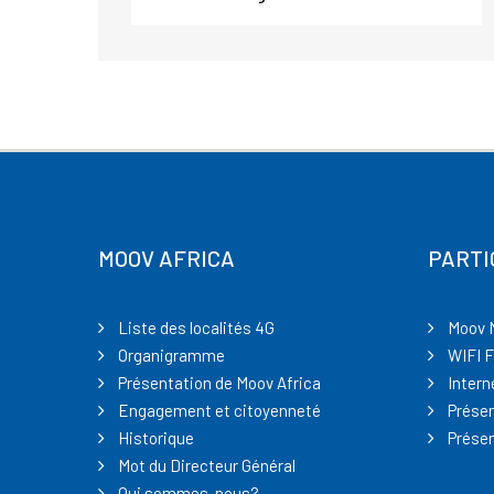
MOOV AFRICA
PARTI
Liste des localités 4G
Moov 
Organigramme
WIFI F
Présentation de Moov Africa
Intern
Engagement et citoyenneté
Présen
Historique
Présen
Mot du Directeur Général
Qui sommes-nous?