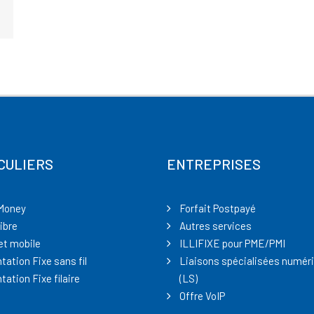
CULIERS
ENTREPRISES
Money
Forfait Postpayé
ibre
Autres services
et mobile
ILLIFIXE pour PME/PMI
tation Fixe sans fil
Liaisons spécialisées numér
tation Fixe filaire
(LS)
Offre VoIP